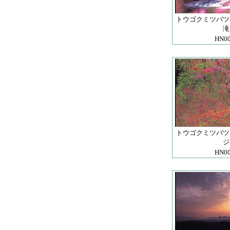
トウゴクミツバツ
滝
HN0
トウゴクミツバツ
ジ
HN0