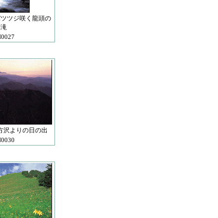
バツツジ咲く龍頭の
滝
0027
方沢よりの日の出
0030