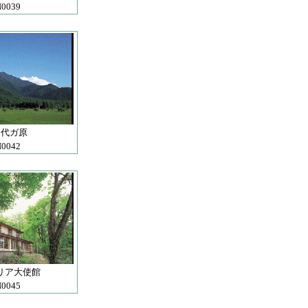
0039
田代ガ原
0042
リア大使館
0045