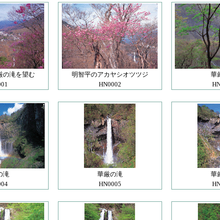
厳の滝を望む
明智平のアカヤシオツツジ
華
001
HN0002
HN
の滝
華厳の滝
華
004
HN0005
HN