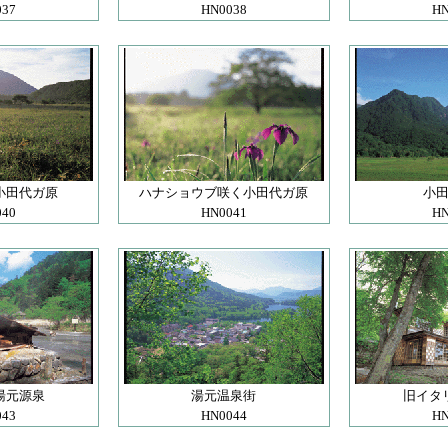
037
HN0038
HN
小田代ガ原
ハナショウブ咲く小田代ガ原
小
040
HN0041
HN
湯元源泉
湯元温泉街
旧イタ
043
HN0044
HN