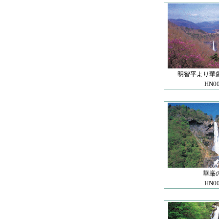
明智平より華
HN0
華厳
HN0