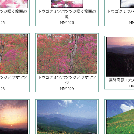
ツジ咲く龍頭の
トウゴクミツバツツジ咲く龍頭の
トウゴクミツ
滝
025
HN0026
HN
ツジとヤマツツ
トウゴクミツバツツジとヤマツツ
霧降高原・六
ジ
HN
028
HN0029