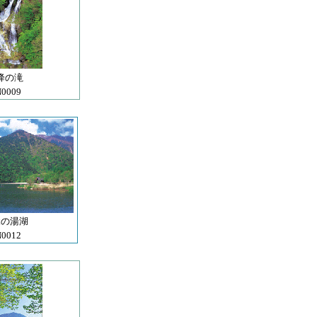
降の滝
0009
緑の湯湖
0012