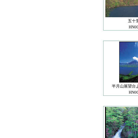
五十
HN0
半月山展望台
HN0