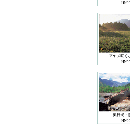
HN0
アヤメ咲く
HN0
奥日光・
HN0