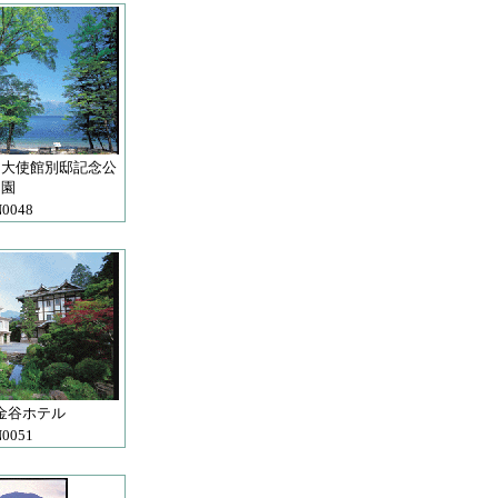
ア大使館別邸記念公
園
0048
金谷ホテル
0051