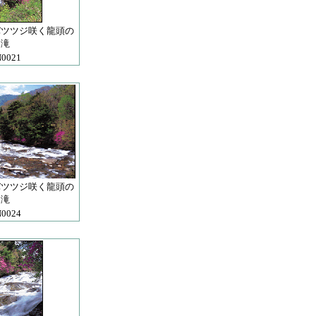
バツツジ咲く龍頭の
滝
0021
バツツジ咲く龍頭の
滝
0024