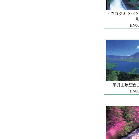
トウゴクミツバツ
滝
HN0
半月山展望台
HN0