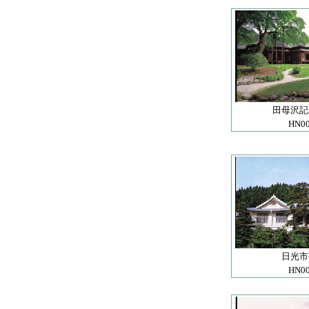
田母沢記
HN0
日光市
HN0