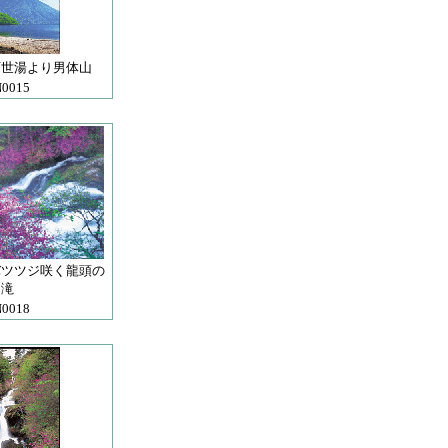
阿世湯より男体山
0015
バツツジ咲く龍頭の
滝
0018