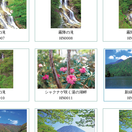
の滝
霧降の滝
霧
007
HN0008
HN
の滝
シャクナゲ咲く湯の湖畔
新
010
HN0011
HN