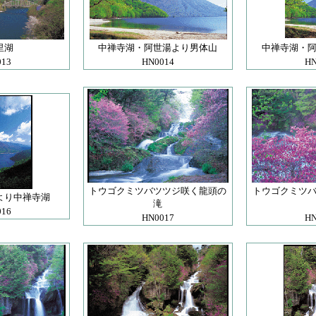
里湖
中禅寺湖・阿世湯より男体山
中禅寺湖・
013
HN0014
HN
トウゴクミツバツツジ咲く龍頭の
トウゴクミツ
より中禅寺湖
滝
016
HN0017
HN